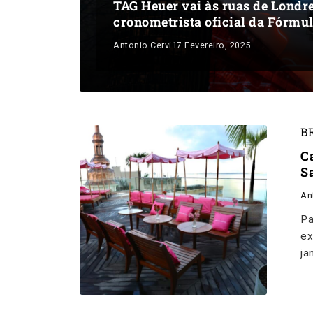
TAG Heuer vai às ruas de Londr
cronometrista oficial da Fórmul
Antonio Cervi
17 Fevereiro, 2025
B
C
S
An
Pa
ex
ja