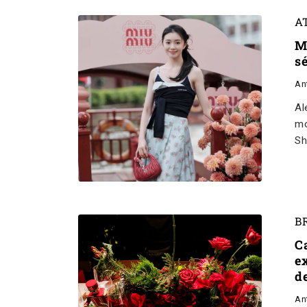
A
M
s
An
Al
mo
Sh
B
C
e
d
An