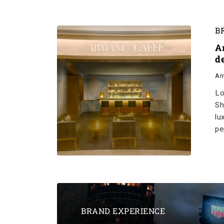
B
A
d
An
Lo
Sh
lu
pe
BRAND EXPERIENCE