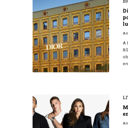
B
D
p
l
An
A 
80
ob
en
L
M
e
An