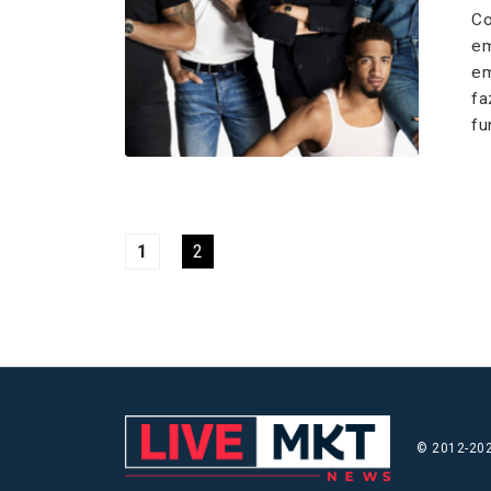
Co
em
em
fa
fu
1
2
© 2012-202