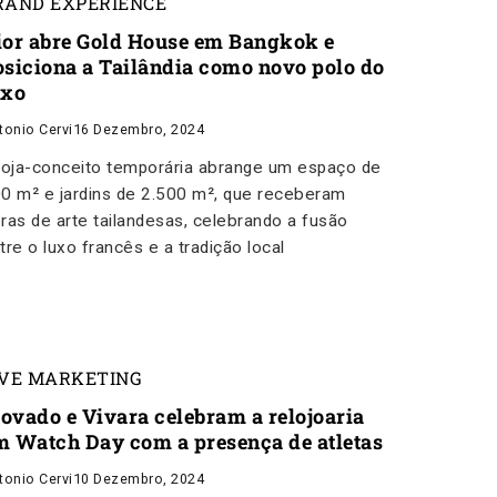
RAND EXPERIENCE
ior abre Gold House em Bangkok e
osiciona a Tailândia como novo polo do
uxo
tonio Cervi
16 Dezembro, 2024
loja-conceito temporária abrange um espaço de
0 m² e jardins de 2.500 m², que receberam
ras de arte tailandesas, celebrando a fusão
tre o luxo francês e a tradição local
IVE MARKETING
ovado e Vivara celebram a relojoaria
m Watch Day com a presença de atletas
tonio Cervi
10 Dezembro, 2024