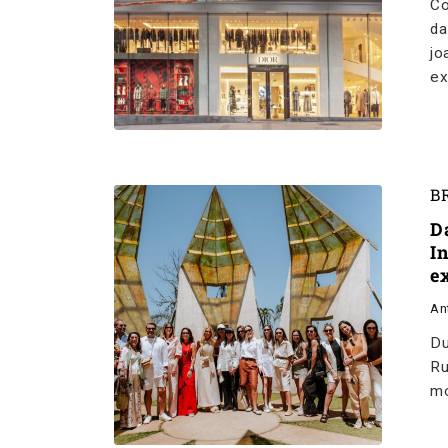
Co
da
jo
ex
B
D
I
e
An
Du
Ru
mo