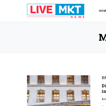
HOM
M
B
D
i
An