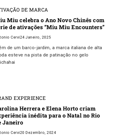
TIVAÇÃO DE MARCA
iu Miu celebra o Ano Novo Chinês com
érie de ativações “Miu Miu Encounters”
tonio Cervi
24 Janeiro, 2025
ém de um barco-jardim, a marca italiana de alta
da esteve na pista de patinação no gelo
ichahai
RAND EXPERIENCE
arolina Herrera e Elena Horto criam
xperiência inédita para o Natal no Rio
e Janeiro
tonio Cervi
20 Dezembro, 2024