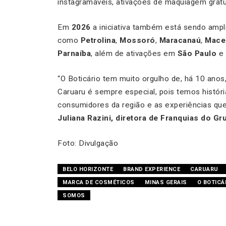
instagramáveis, ativações de maquiagem gratui
Em
2026
a iniciativa também está sendo ampli
como
Petrolina
,
Mossoró
,
Maracanaú
,
Mace
Parnaíba
, além de ativações em
São Paulo
e
“O Boticário tem muito orgulho de, há 10 anos
Caruaru é sempre especial, pois temos históri
consumidores da região e as experiências qu
Juliana Razini, diretora de Franquias do Gr
Foto: Divulgação
BELO HORIZONTE
BRAND EXPERIENCE
CARUARU
MARCA DE COSMÉTICOS
MINAS GERAIS
O BOTICÁ
SOMOS