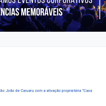
ão João de Caruaru com a ativação proprietária “Casa