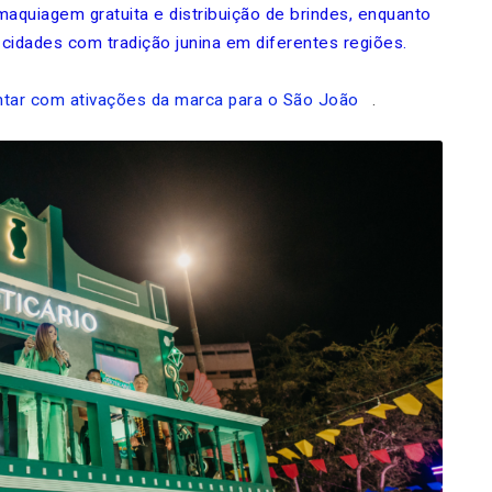
maquiagem gratuita e distribuição de brindes, enquanto
cidades com tradição junina em diferentes regiões.
tar com ativações da marca para o São João
.