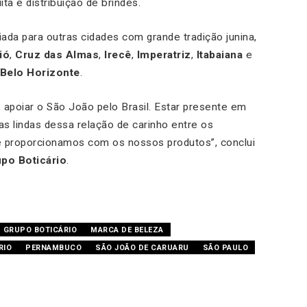
ta e distribuição de brindes.
ada para outras cidades com grande tradição junina,
ió
,
Cruz das Almas
,
Irecê
,
Imperatriz
,
Itabaiana
e
Belo Horizonte
.
, apoiar o São João pelo Brasil. Estar presente em
as lindas dessa relação de carinho entre os
e proporcionamos com os nossos produtos”, conclui
upo Boticário
.
GRUPO BOTICÁRIO
MARCA DE BELEZA
RIO
PERNAMBUCO
SÃO JOÃO DE CARUARU
SÃO PAULO