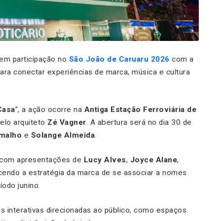
em participação no
São João de Caruaru 2026
com a
para conectar experiências de marca, música e cultura
Casa
”, a ação ocorre na
Antiga Estação Ferroviária de
elo arquiteto
Zé Vagner
. A abertura será no dia 30 de
amalho
e
Solange Almeida
.
 com apresentações de
Lucy Alves
,
Joyce Alane
,
ecendo a estratégia da marca de se associar a nomes
íodo junino.
s interativas direcionadas ao público, como espaços