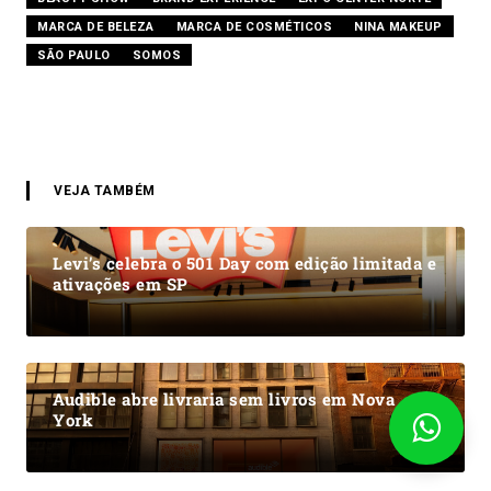
MARCA DE BELEZA
MARCA DE COSMÉTICOS
NINA MAKEUP
SÃO PAULO
SOMOS
VEJA TAMBÉM
Levi’s celebra o 501 Day com edição limitada e
ativações em SP
Audible abre livraria sem livros em Nova
York