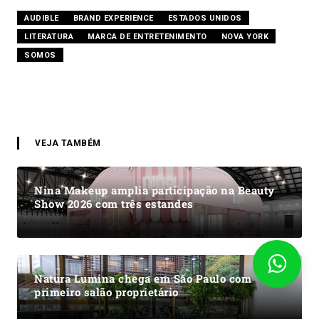
AUDIBLE
BRAND EXPERIENCE
ESTADOS UNIDOS
LITERATURA
MARCA DE ENTRETENIMENTO
NOVA YORK
SOMOS
VEJA TAMBÉM
Nina Makeup amplia participação na Beauty
Show 2026 com três estandes
Natura Lumina chega em São Paulo com
primeiro salão proprietário