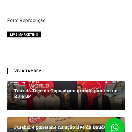
Foto: Reprodução.
LIVE MARKETING
VEJA TAMBÉM
Tour da Taça da Copa atraiu grande público no
RJ e SP
Futebol e panetone na ação live da Bauducco