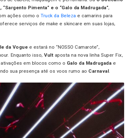
 “Sargento Pimenta” e o “Galo da Madrugada”
,
com ações como o
Truck da Beleza
e camarins para
oferece serviços de make e skincare em suas lojas,
ile da Vogue
e estará no “NOSSO Camarote”,
our. Enquanto isso,
Vult
aposta na nova linha Super Fix,
za ativações em blocos como o
Galo da Madrugada
e
ando sua presença até os voos rumo ao
Carnaval
.