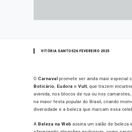
VITÓRIA SANTOS
26 FEVEREIRO 2025
O
Carnaval
promete ser ainda mais especial 
Boticário
,
Eudora
e
Vult
, que trazem iniciati
avenida, nos blocos de rua ou nos camarotes
na maior festa popular do Brasil, criando mo
diversidade e a beleza que marcam essa cele
A
Beleza na Web
assina um salão de beleza 
oferecendo ativações exclusivas, como servi