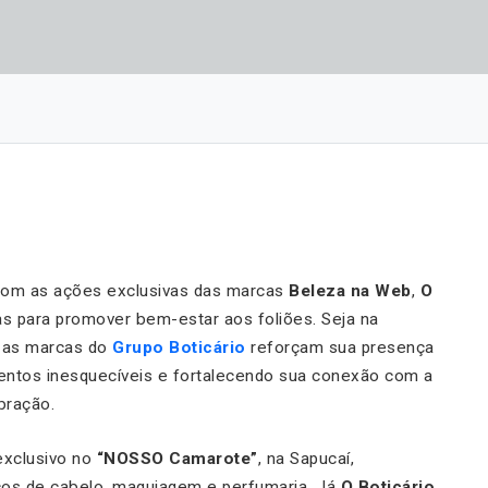
com as ações exclusivas das marcas
Beleza na Web
,
O
vas para promover bem-estar aos foliões. Seja na
, as marcas do
Grupo Boticário
reforçam sua presença
mentos inesquecíveis e fortalecendo sua conexão com a
bração.
exclusivo no
“NOSSO Camarote”
, na Sapucaí,
ços de cabelo, maquiagem e perfumaria. Já
O Boticário