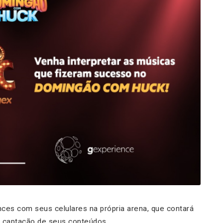
ces com seus celulares na própria arena, que contará
a captação de seus conteúdos.