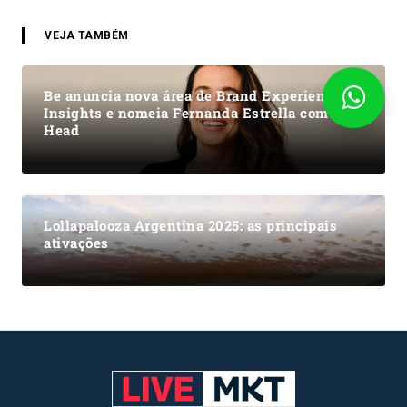
VEJA TAMBÉM
Be anuncia nova área de Brand Experience e
Insights e nomeia Fernanda Estrella como
Head
Lollapalooza Argentina 2025: as principais
ativações