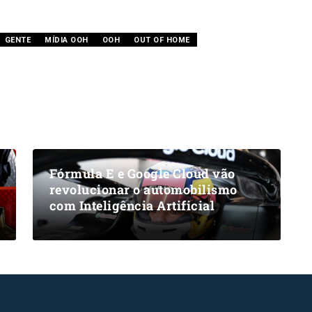
GENTE
MÍDIA OOH
OOH
OUT OF HOME
Fórmula E e Google Cloud vão
revolucionar o automobilismo
com Inteligência Artificial