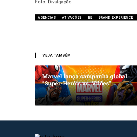
Foto: Divulgação
AGÊNCIAS
ATIVAÇÕES
BE
BRAND EXPERIENCE
VEJA TAMBÉM
Marvel lança campanha global
“Super-Heróis vs. Vilões”