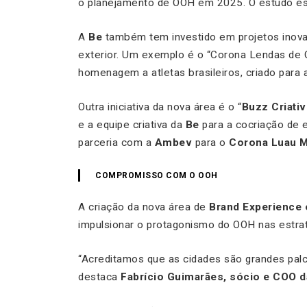
o planejamento de OOH em 2025. O estudo est
A
Be
também tem investido em projetos inova
exterior. Um exemplo é o “Corona Lendas de O
homenagem a atletas brasileiros, criado para
Outra iniciativa da nova área é o “
Buzz Criati
e a equipe criativa da
Be
para a cocriação de es
parceria com a
Ambev
para o
Corona Luau 
COMPROMISSO COM O OOH
A criação da nova área de
Brand Experience 
impulsionar o protagonismo do OOH nas estrat
“Acreditamos que as cidades são grandes palc
destaca
Fabrício Guimarães, sócio e COO d