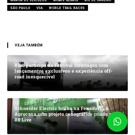
MARCA DE VEÍCULOS
MINAS GERAIS
RIO DE JANEIRO
SÃO PAULO
V3A
WORLD TRAIL RACES
VEJA TAMBÉM
Ram participa do Festival Interlagos com
lançamentos exclusivos e experiência off-
road inesquecível
Schneider Electric brilha na Fenasucro &
Agrocana com projeto cenográfico criado pela
R8 Live