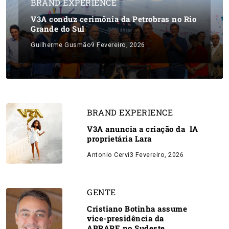
BRAND EXPERIENCE
V3A conduz cerimônia da Petrobras no Rio
Grande do Sul
Guilherme Gusmão
9 Fevereiro, 2026
BRAND EXPERIENCE
V3A anuncia a criação da IA
proprietária Lara
Antonio Cervi
3 Fevereiro, 2026
GENTE
Cristiano Botinha assume
vice-presidência da
ABRAPE no Sudeste