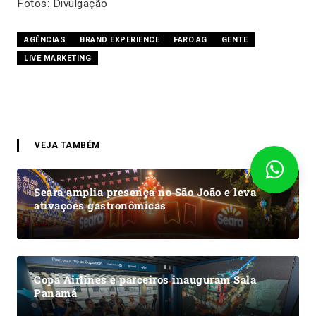
Fotos: Divulgação
AGÊNCIAS
BRAND EXPERIENCE
FARO.AG
GENTE
LIVE MARKETING
VEJA TAMBÉM
Seara amplia presença no São João e leva
ativações gastronômicas
Copa Airlines e parceiros inauguram Sala
Panamá