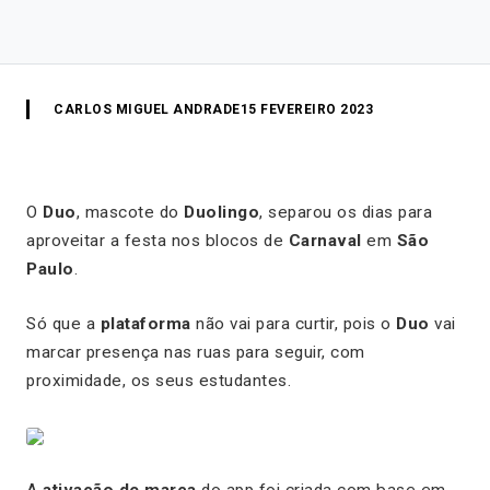
CARLOS MIGUEL ANDRADE
15 FEVEREIRO 2023
O
Duo
, mascote do
Duolingo
, separou os dias para
aproveitar a festa nos blocos de
Carnaval
em
São
Paulo
.
Só que a
plataforma
não vai para curtir, pois o
Duo
vai
marcar presença nas ruas para seguir, com
proximidade, os seus estudantes.
A
ativação de marca
do app foi criada com base em