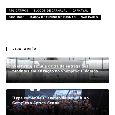
APLICATIVOS
BLOCOS DE CARNAVAL
CARNAVAL
DUOLINGO
MARCA DE ENSINO DE IDIOMAS
SÃO PAULO
VEJA TAMBÉM
Westwing simula caixa de entrega dos
produtos em ativação no Shopping Eldorado
Hype comanda 1º evento da Renault no
Complexo Ayrton Senna