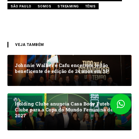
SÃO PAULO
SOMOS
STREAMING
TÊNIS
VEJA TAMBÉM
Johnnie Walker e Cafu encerram leilão
beneficente de edição de 24 anos em SP
Holding Clube anuncia Casa Body Futebol
Clube para a Copa do Mundo Feminina de
2027