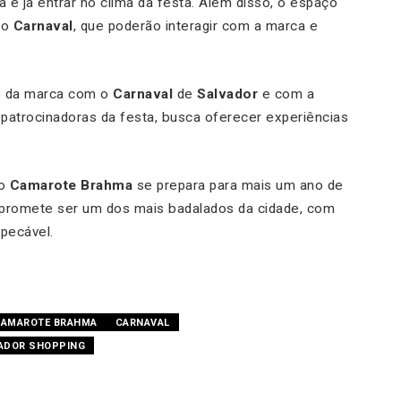
e já entrar no clima da festa. Além disso, o espaço
do
Carnaval
, que poderão interagir com a marca e
o da marca com o
Carnaval
de
Salvador
e com a
 patrocinadoras da festa, busca oferecer experiências
 o
Camarote Brahma
se prepara para mais um ano de
 promete ser um dos mais badalados da cidade, com
pecável.
AMAROTE BRAHMA
CARNAVAL
ADOR SHOPPING