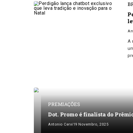
B
P
l
An
A 
um
pr
PREMIAÇÕES
Dot. Promo é finalista do Prêmi
Antonio Cervi
19 Novembro, 2025