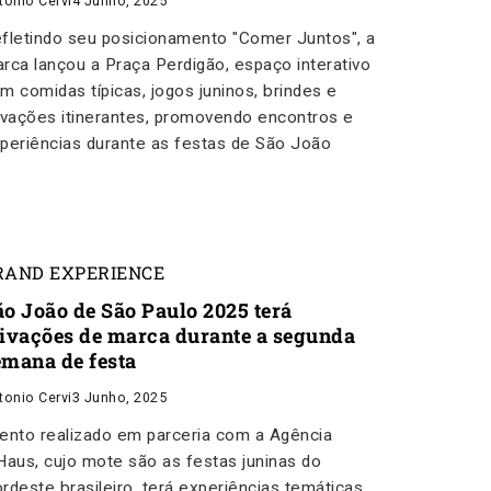
tonio Cervi
4 Junho, 2025
fletindo seu posicionamento "Comer Juntos", a
rca lançou a Praça Perdigão, espaço interativo
m comidas típicas, jogos juninos, brindes e
ivações itinerantes, promovendo encontros e
periências durante as festas de São João
RAND EXPERIENCE
ão João de São Paulo 2025 terá
tivações de marca durante a segunda
emana de festa
tonio Cervi
3 Junho, 2025
ento realizado em parceria com a Agência
Haus, cujo mote são as festas juninas do
rdeste brasileiro, terá experiências temáticas