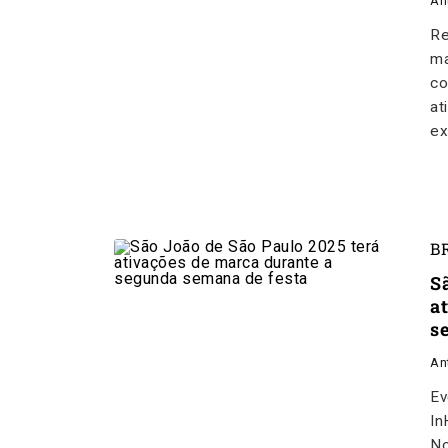
An
Re
ma
co
at
ex
B
S
a
s
An
Ev
In
No