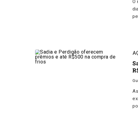
O 
di
pe
A
S
R
Gu
As
ex
po