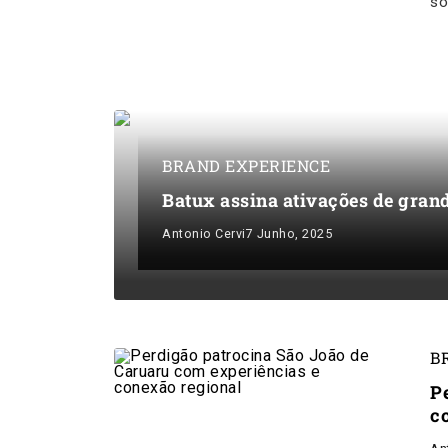
so
BRAND EXPERIENCE
Batux assina ativações de gran
Antonio Cervi
7 Junho, 2025
B
P
c