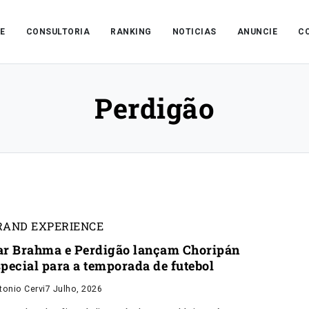
E
CONSULTORIA
RANKING
NOTICIAS
ANUNCIE
C
Perdigão
RAND EXPERIENCE
ar Brahma e Perdigão lançam Choripán
special para a temporada de futebol
tonio Cervi
7 Julho, 2026