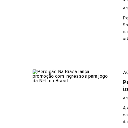
An
Pe
Sp
ca
ur
A
P
i
An
A 
ca
da