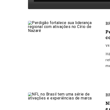
B
P
c
Vi
Há
re
me
B
N
e