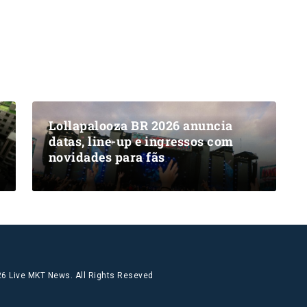
Lollapalooza BR 2026 anuncia
datas, line-up e ingressos com
novidades para fãs
6 Live MKT News. All Rights Reseved