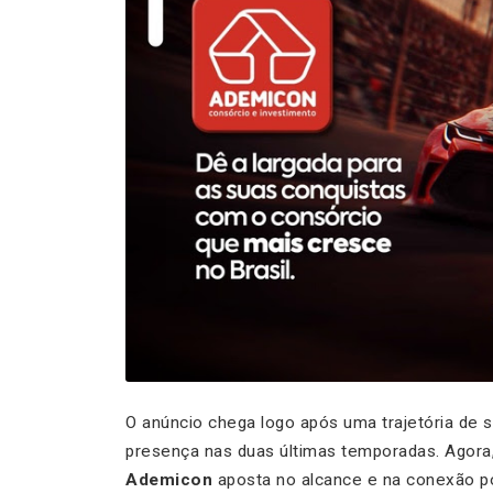
O anúncio chega logo após uma trajetória de
presença nas duas últimas temporadas. Agora, 
Ademicon
aposta no alcance e na conexão p