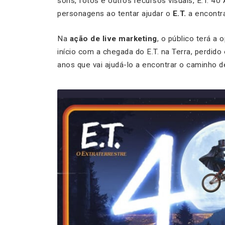
sons, fotos e outros recursos visuais, E.T. 4
personagens ao tentar ajudar o
E.T.
a encontra
Na
ação de live marketing
, o público terá a
início com a chegada do E.T. na Terra, perdi
anos que vai ajudá-lo a encontrar o caminho de