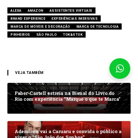
ALEXA
AMAZON
ASSISTENTES VIRTUAIS
BRAND EXPERIENCE
EXPERIÊNCIAS IMERSIVAS
MARCA DE MÓVEIS E DECORAÇÃO
MARCA DE TECNOLOGIA
PINHEIROS
SÃO PAULO
TOK&STOK
VEJA TAMBÉM
Faber-Castell estreia na Bienal do Livro do
Rio com experiência “Marque o que te Marca”
Ademicon vai a Caruaru e convida o público a
viver o “São João dos Sonhos”