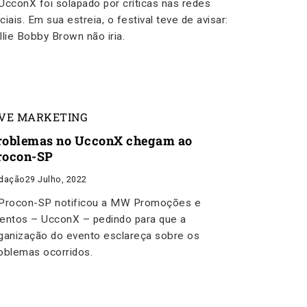
UcconX foi solapado por críticas nas redes
ciais. Em sua estreia, o festival teve de avisar:
llie Bobby Brown não iria.
IVE MARKETING
roblemas no UcconX chegam ao
rocon-SP
dação
29 Julho, 2022
Procon-SP notificou a MW Promoções e
entos – UcconX – pedindo para que a
ganização do evento esclareça sobre os
oblemas ocorridos.