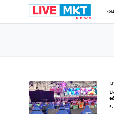
HOM
L
U
e
Re