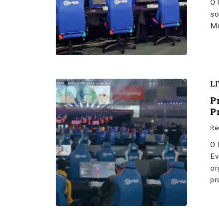
O 
so
Mi
L
P
P
Re
O 
Ev
or
pr