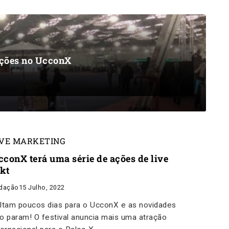
ações no UcconX
IVE MARKETING
cconX terá uma série de ações de live
kt
dação
15 Julho, 2022
ltam poucos dias para o UcconX e as novidades
o param! O festival anuncia mais uma atração