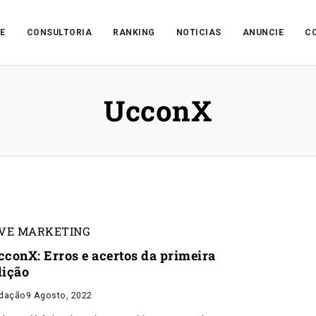
E
CONSULTORIA
RANKING
NOTICIAS
ANUNCIE
C
UcconX
IVE MARKETING
cconX: Erros e acertos da primeira
dição
dação
9 Agosto, 2022