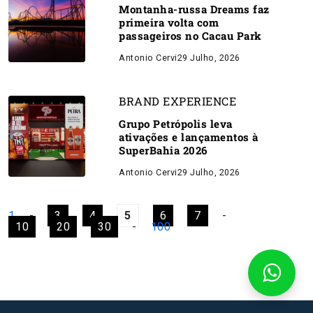
Montanha-russa Dreams faz
primeira volta com
passageiros no Cacau Park
Antonio Cervi
29 Julho, 2026
BRAND EXPERIENCE
Grupo Petrópolis leva
ativações e lançamentos à
SuperBahia 2026
Antonio Cervi
29 Julho, 2026
1
-
3
4
5
6
7
-
10
20
30
-
100