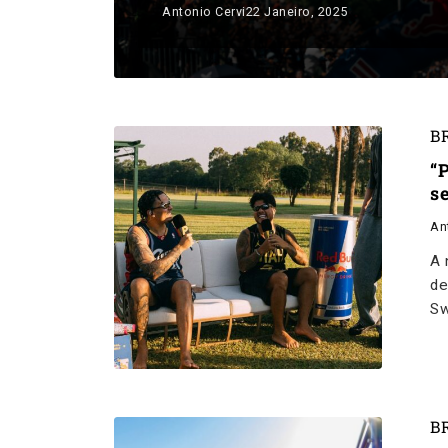
Antonio Cervi
22 Janeiro, 2025
B
“
s
An
A 
de
Sw
B