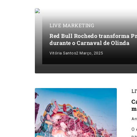
LIVE MARKETING
Red Bull Rochedo transforma Pr
durante o Carnaval de Olinda
Vitória Santos
2 Março, 2025
L
C
m
An
O 
pa