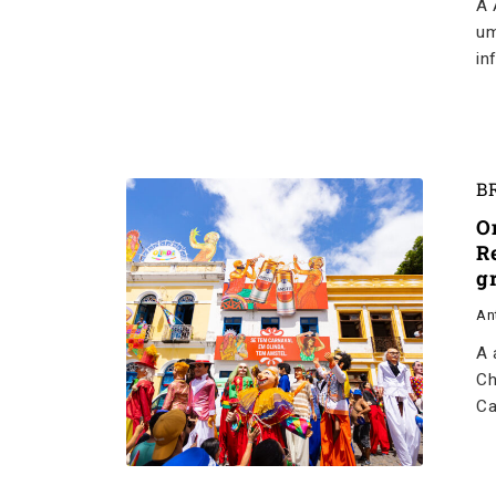
A 
um
in
B
O
R
g
An
A 
Ch
Ca