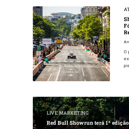
A
S
F
R
An
O 
ex
pi
LIVE MARKETING
Red Bull Showrun terá 1ª edição