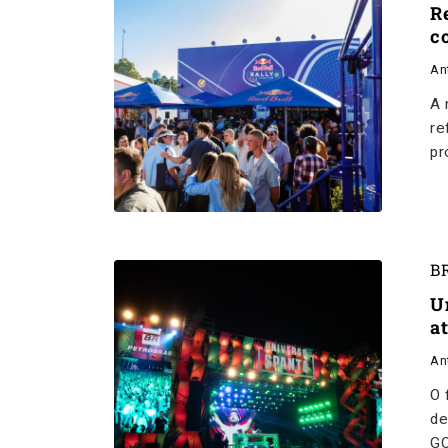
R
c
An
A 
re
pr
B
U
a
An
O 
de
GO