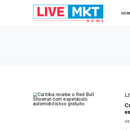
HOM
L
C
e
Vi