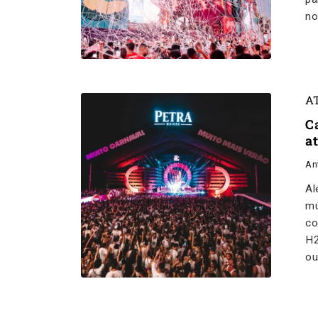
no
A
C
a
An
Al
mú
co
H2
ou