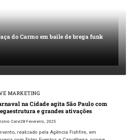
aça do Carmo em baile de brega funk
IVE MARKETING
arnaval na Cidade agita São Paulo com
egaestrutura e grandes ativações
tonio Cervi
28 Fevereiro, 2025
evento, realizado pela Agência Fishfire, em
rceria com Enter Eventos e Carvalheira, ocorre