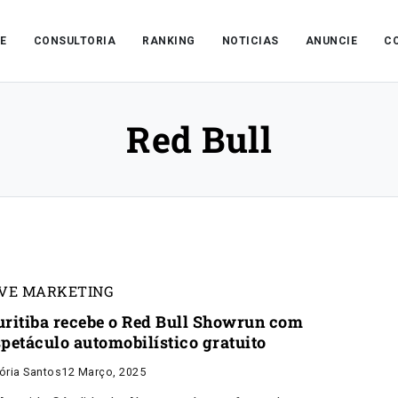
E
CONSULTORIA
RANKING
NOTICIAS
ANUNCIE
C
Red Bull
IVE MARKETING
uritiba recebe o Red Bull Showrun com
spetáculo automobilístico gratuito
tória Santos
12 Março, 2025