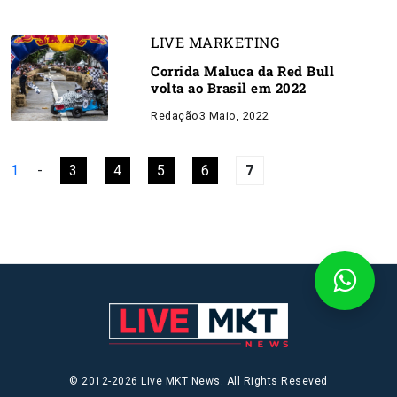
LIVE MARKETING
Corrida Maluca da Red Bull
volta ao Brasil em 2022
Redação
3 Maio, 2022
1
-
3
4
5
6
7
© 2012-2026 Live MKT News. All Rights Reseved