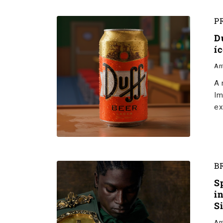
P
D
í
An
A 
Im
ex
B
S
i
S
An