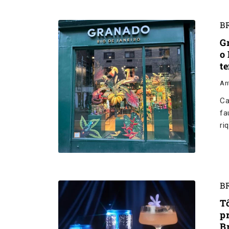
B
G
o
t
An
Ca
fa
ri
B
T
p
B