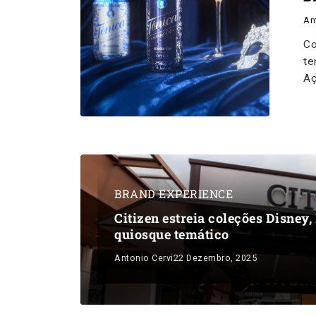
An
Co
te
Aç
BRAND EXPERIENCE
Citizen estreia coleções Disne
quiosque temático
Antonio Cervi
22 Dezembro, 2025