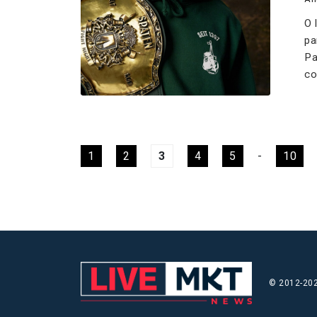
O 
pa
Pa
co
1
2
3
4
5
-
10
© 2012-202