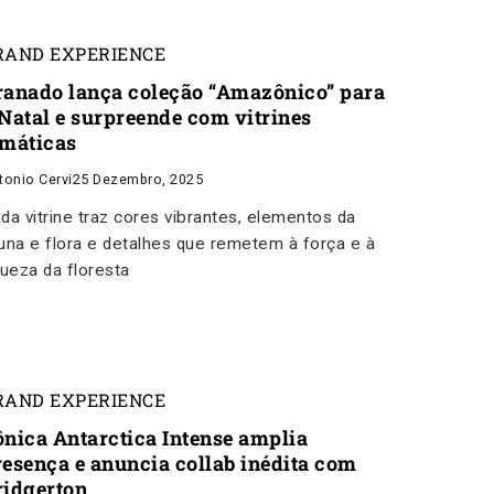
RAND EXPERIENCE
ranado lança coleção “Amazônico” para
 Natal e surpreende com vitrines
emáticas
tonio Cervi
25 Dezembro, 2025
da vitrine traz cores vibrantes, elementos da
una e flora e detalhes que remetem à força e à
queza da floresta
RAND EXPERIENCE
ônica Antarctica Intense amplia
resença e anuncia collab inédita com
ridgerton