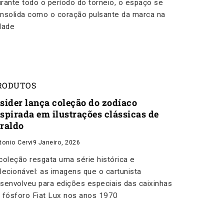
rante todo o período do torneio, o espaço se
nsolida como o coração pulsante da marca na
dade
RODUTOS
nsider lança coleção do zodíaco
nspirada em ilustrações clássicas de
iraldo
tonio Cervi
9 Janeiro, 2026
coleção resgata uma série histórica e
lecionável: as imagens que o cartunista
senvolveu para edições especiais das caixinhas
 fósforo Fiat Lux nos anos 1970