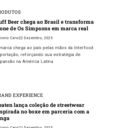
RODUTOS
uff Beer chega ao Brasil e transforma
cone de Os Simpsons em marca real
tonio Cervi
22 Dezembro, 2025
marca chega ao país pelas mãos da Interfood
portação, reforçando sua estratégia de
pansão na América Latina
RAND EXPERIENCE
paten lança coleção de streetwear
nspirada no boxe em parceria com a
inga
tonio Cervi
11 Dezembro, 2025