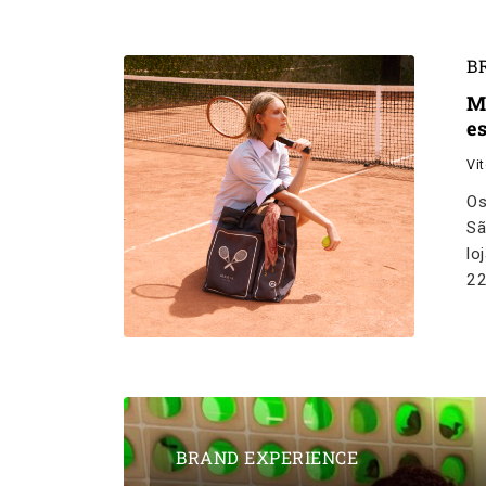
B
M
es
Vi
Os
Sã
lo
2
BRAND EXPERIENCE