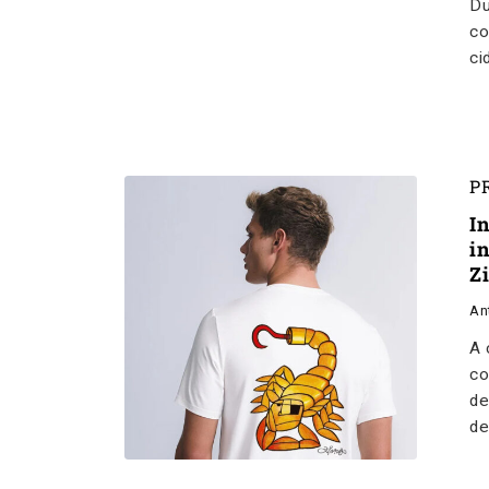
Du
co
ci
P
I
i
Z
An
A 
co
de
de