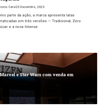
tonio Cervi
25 Dezembro, 2025
mo parte da ação, a marca apresenta latas
matizadas em três versões — Tradicional, Zero
úcar e a nova Intense
y, Marvel e Star Wars com venda em