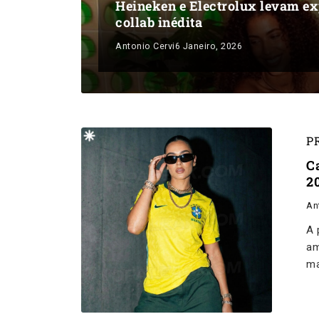
Heineken e Electrolux levam ex
collab inédita
Antonio Cervi
6 Janeiro, 2026
P
C
2
An
A 
am
ma