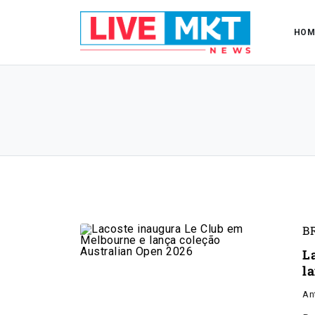
HOM
B
L
l
An