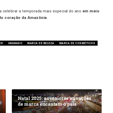
a celebrar a temporada mais especial do ano
em meio
 do coração da Amazônia
.
CE
GRANADO
MARCA DE BELEZA
MARCA DE COSMÉTICOS
Natal 2025: as maiores ativações
de marca encantam o país