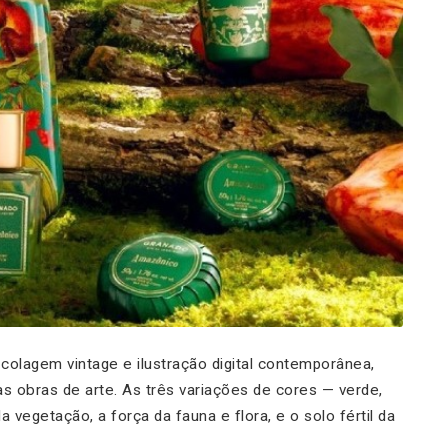
olagem vintage e ilustração digital contemporânea,
 obras de arte. As três variações de cores — verde,
vegetação, a força da fauna e flora, e o solo fértil da