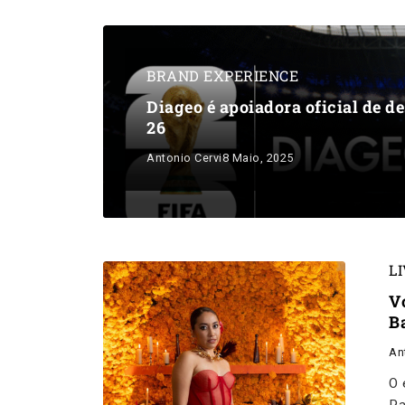
BRAND EXPERIENCE
Diageo é apoiadora oficial de d
26
Antonio Cervi
8 Maio, 2025
L
V
B
An
O 