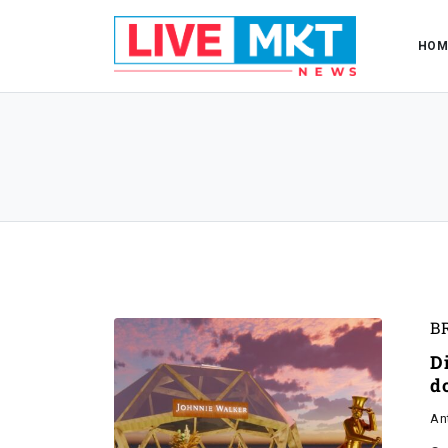
HOM
B
D
d
An