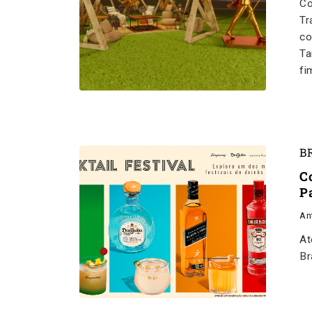
Co
Tr
co
Ta
fi
B
C
P
An
At
Br