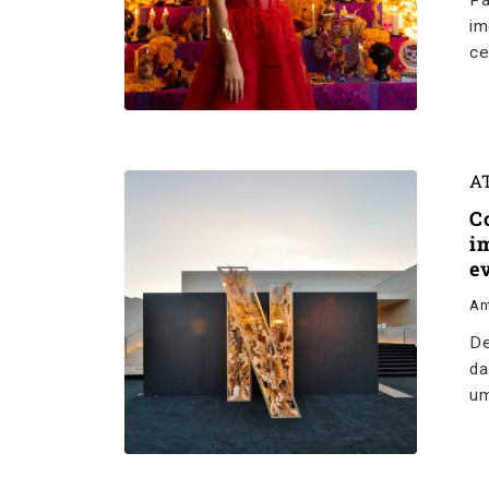
Pa
im
ce
A
C
i
e
An
De
da
um