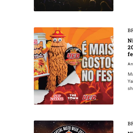
B
N
2
fe
An
Ma
Ya
sh
B