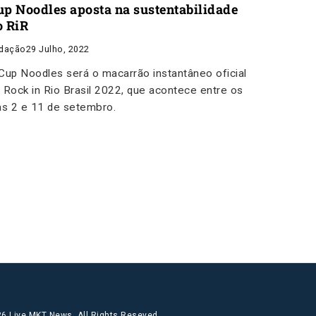
up Noodles aposta na sustentabilidade
o RiR
dação
29 Julho, 2022
Cup Noodles será o macarrão instantâneo oficial
 Rock in Rio Brasil 2022, que acontece entre os
as 2 e 11 de setembro.
6 Live MKT News. All Rights Reseved