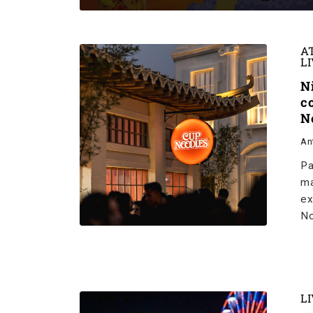
A
L
N
c
N
An
Pa
ma
ex
No
L