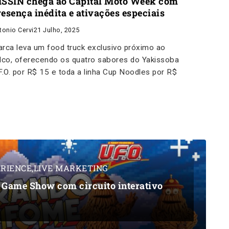
ISSIN chega ao Capital Moto Week com
resença inédita e ativações especiais
tonio Cervi
21 Julho, 2025
rca leva um food truck exclusivo próximo ao
lco, oferecendo os quatro sabores do Yakissoba
F.O. por R$ 15 e toda a linha Cup Noodles por R$
2
RIENCE
,
LIVE MARKETING
l Game Show com circuito interativo