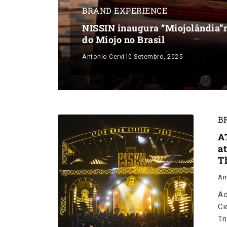
BRAND EXPERIENCE
NISSIN inaugura “Miojolândia”n
do Miojo no Brasil
Antonio Cervi
10 Setembro, 2025
B
A
a
T
An
Ao
Ci
Tr