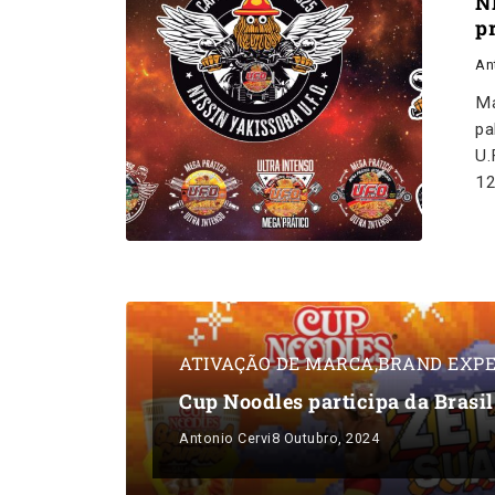
N
p
An
Ma
pa
U.
1
ATIVAÇÃO DE MARCA
,
BRAND EXPE
Cup Noodles participa da Brasi
Antonio Cervi
8 Outubro, 2024