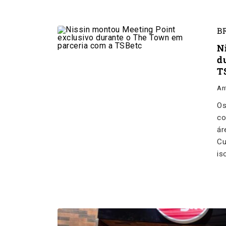
B
N
d
T
An
Os
co
ár
Cu
is