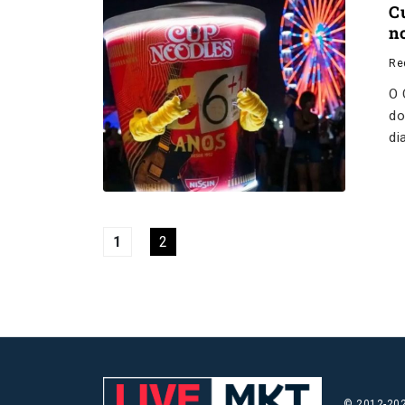
C
n
Re
O 
do
di
1
2
© 2012-202