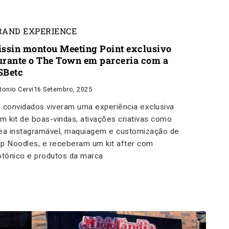
RAND EXPERIENCE
issin montou Meeting Point exclusivo
urante o The Town em parceria com a
SBetc
tonio Cervi
16 Setembro, 2025
 convidados viveram uma experiência exclusiva
m kit de boas-vindas, ativações criativas como
ea instagramável, maquiagem e customização de
p Noodles, e receberam um kit after com
otônico e produtos da marca