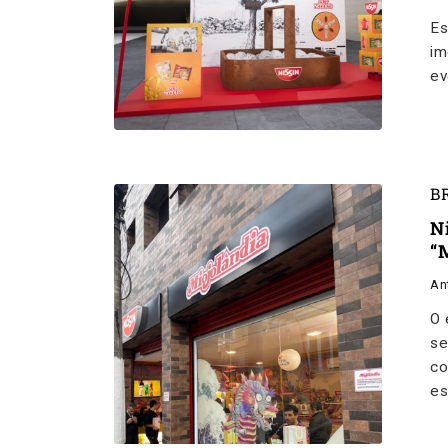
Es
im
ev
B
N
“
An
O 
se
co
es