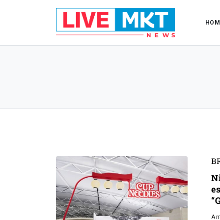
HOM
B
N
e
“
An