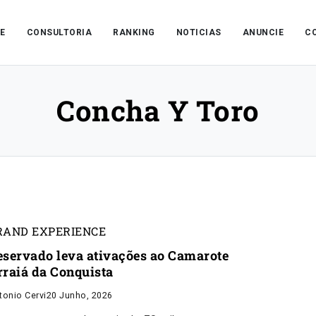
E
CONSULTORIA
RANKING
NOTICIAS
ANUNCIE
C
Concha Y Toro
RAND EXPERIENCE
eservado leva ativações ao Camarote
rraiá da Conquista
tonio Cervi
20 Junho, 2026