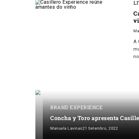
L
C
v
Ma
A 
mu
no
BRAND EXPERIENCE
Concha y Toro apresenta Casill
Manuela Lavinas
21 Setembro, 2022