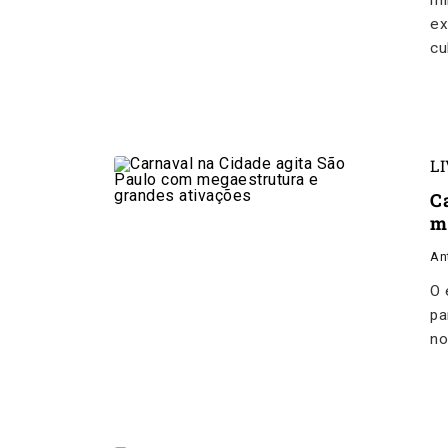
mi
ex
cu
L
C
m
An
O 
pa
no