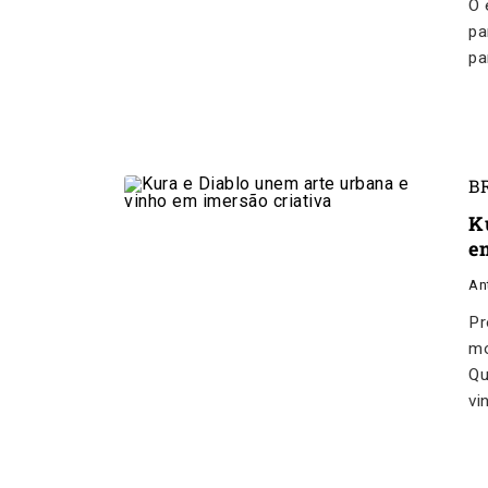
O 
pa
pa
B
K
e
An
Pr
mo
Qu
vi