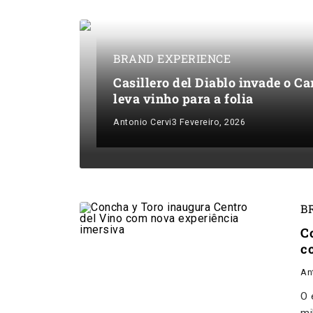
BRAND EXPERIENCE
Casillero del Diablo invade o C
leva vinho para a folia
Antonio Cervi
3 Fevereiro, 2026
B
C
c
An
O 