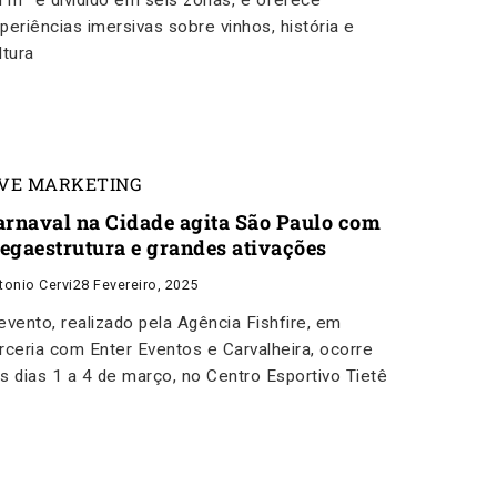
l m² é dividido em seis zonas, e oferece
periências imersivas sobre vinhos, história e
ltura
IVE MARKETING
arnaval na Cidade agita São Paulo com
egaestrutura e grandes ativações
tonio Cervi
28 Fevereiro, 2025
evento, realizado pela Agência Fishfire, em
rceria com Enter Eventos e Carvalheira, ocorre
s dias 1 a 4 de março, no Centro Esportivo Tietê