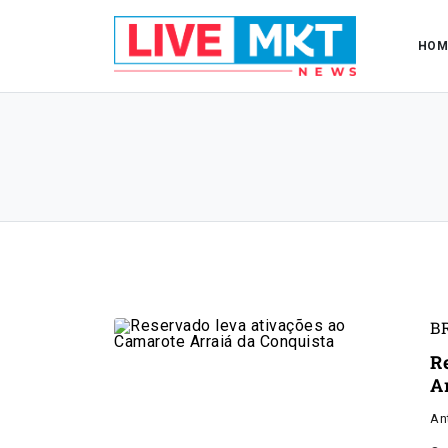
HOM
B
R
A
An