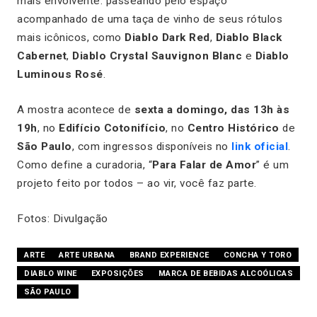
mais envolvente: passeando pelo espaço
acompanhado de uma taça de vinho de seus rótulos
mais icônicos, como
Diablo Dark Red
,
Diablo Black
Cabernet
,
Diablo Crystal Sauvignon Blanc
e
Diablo
Luminous Rosé
.
A mostra acontece de
sexta a domingo, das 13h às
19h
, no
Edifício Cotonifício
, no
Centro Histórico
de
São Paulo
, com ingressos disponíveis no
link oficial
.
Como define a curadoria, “
Para Falar de Amor
” é um
projeto feito por todos – ao vir, você faz parte.
Fotos: Divulgação
ARTE
ARTE URBANA
BRAND EXPERIENCE
CONCHA Y TORO
DIABLO WINE
EXPOSIÇÕES
MARCA DE BEBIDAS ALCOÓLICAS
SÃO PAULO