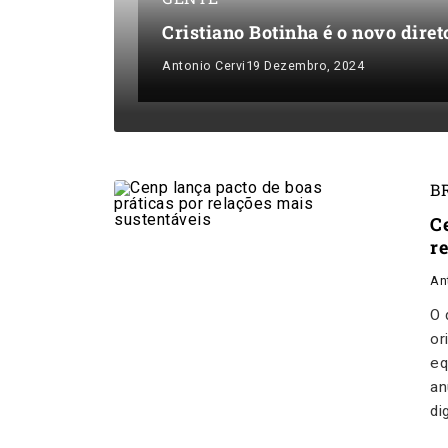
Cristiano Botinha é o novo dir
Antonio Cervi
19 Dezembro, 2024
B
C
r
An
O 
or
eq
an
di