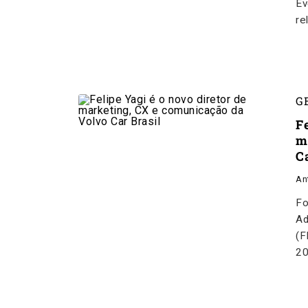
Ev
re
G
Fe
m
C
An
Fo
Ad
(F
2