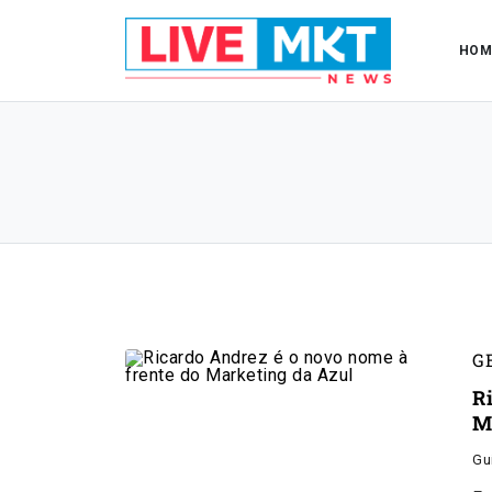
HOM
G
R
M
Gu