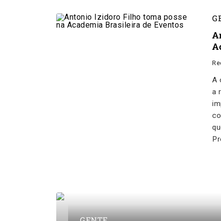
G
A
A
Re
A 
a 
im
co
qu
Pr
GENTE