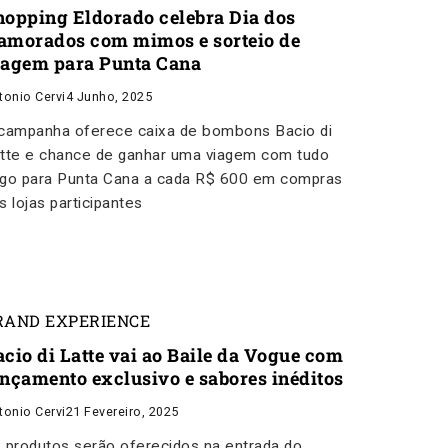
hopping Eldorado celebra Dia dos
amorados com mimos e sorteio de
iagem para Punta Cana
tonio Cervi
4 Junho, 2025
campanha oferece caixa de bombons Bacio di
tte e chance de ganhar uma viagem com tudo
go para Punta Cana a cada R$ 600 em compras
s lojas participantes
RAND EXPERIENCE
acio di Latte vai ao Baile da Vogue com
ançamento exclusivo e sabores inéditos
tonio Cervi
21 Fevereiro, 2025
 produtos serão oferecidos na entrada do