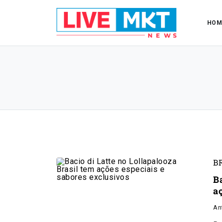
HOM
B
B
a
An