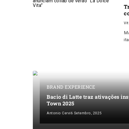
T
co
Vi
Ma
it
BRAND EXPERIENCE
Bacio di Latte traz ativações i
Town 2025
Antonio Cervi
6 Setembro, 2025