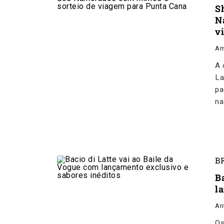
S
N
v
An
A 
La
pa
na
B
B
l
An
Os