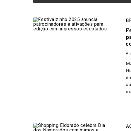
B
F
p
c
An
Ma
Hu
en
ou
ex
A