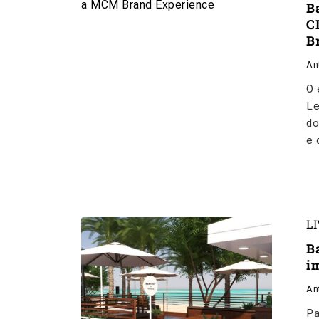
B
C
B
An
O 
Le
do
e 
L
B
i
An
Pa