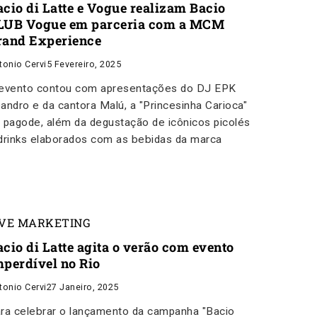
acio di Latte e Vogue realizam Bacio
LUB Vogue em parceria com a MCM
rand Experience
tonio Cervi
5 Fevereiro, 2025
evento contou com apresentações do DJ EPK
andro e da cantora Malú, a "Princesinha Carioca"
 pagode, além da degustação de icônicos picolés
drinks elaborados com as bebidas da marca
IVE MARKETING
acio di Latte agita o verão com evento
mperdível no Rio
tonio Cervi
27 Janeiro, 2025
ra celebrar o lançamento da campanha "Bacio