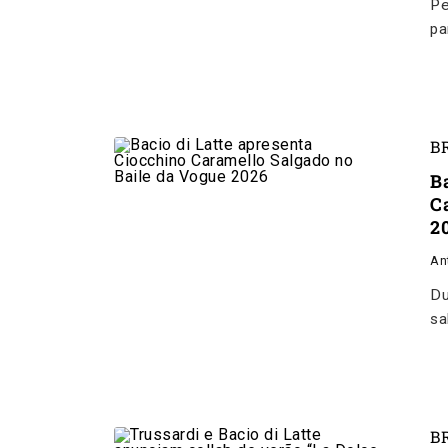
Pe
pa
B
B
C
2
An
Du
sa
B