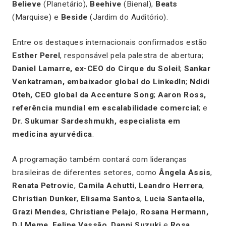
Believe
(Planetário),
Beehive
(Bienal),
Beats
(Marquise) e
Beside
(Jardim do Auditório).
Entre os destaques internacionais confirmados estão
Esther Perel
, responsável pela palestra de abertura;
Daniel Lamarre, ex-CEO do Cirque du Soleil
;
Sankar
Venkatraman, embaixador global do LinkedIn
;
Ndidi
Oteh, CEO global da Accenture Song
;
Aaron Ross,
referência mundial em escalabilidade comercial
; e
Dr. Sukumar Sardeshmukh, especialista em
medicina ayurvédica
.
A programação também contará com lideranças
brasileiras de diferentes setores, como
Ângela Assis
,
Renata Petrovic
,
Camila Achutti
,
Leandro Herrera
,
Christian Dunker
,
Elisama Santos
,
Lucia Santaella
,
Grazi Mendes
,
Christiane Pelajo
,
Rosana Hermann,
DJ Meme
,
Felipe Vassão
,
Danni Suzuki
e
Rosa