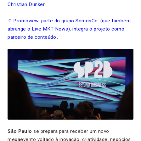
Christian Dunker
.
O Promoview, parte do grupo SomosCo. (que também
abrange o Live MKT News), integra o projeto como
parceiro de conteúdo
.
São Paulo
se prepara para receber um novo
megaevento voltado à inovação, criatividade, negócios