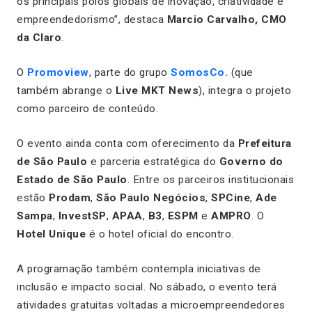
os principais polos globais de inovação, criatividade e
empreendedorismo”, destaca
Marcio Carvalho, CMO
da Claro
.
O
Promoview
, parte do grupo
SomosCo.
(que
também abrange o
Live MKT News
), integra o projeto
como parceiro de conteúdo.
O evento ainda conta com oferecimento da
Prefeitura
de São Paulo
e parceria estratégica do
Governo do
Estado de São Paulo
. Entre os parceiros institucionais
estão
Prodam
,
São Paulo Negócios
,
SPCine
,
Ade
Sampa
,
InvestSP
,
APAA
,
B3
,
ESPM
e
AMPRO
. O
Hotel Unique
é o hotel oficial do encontro.
A programação também contempla iniciativas de
inclusão e impacto social. No sábado, o evento terá
atividades gratuitas voltadas a microempreendedores