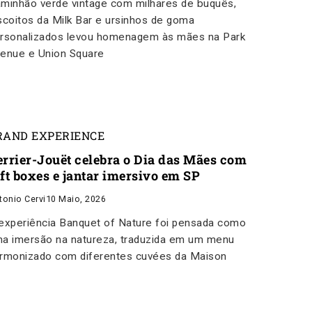
minhão verde vintage com milhares de buquês,
scoitos da Milk Bar e ursinhos de goma
rsonalizados levou homenagem às mães na Park
enue e Union Square
RAND EXPERIENCE
errier-Jouët celebra o Dia das Mães com
ift boxes e jantar imersivo em SP
tonio Cervi
10 Maio, 2026
experiência Banquet of Nature foi pensada como
a imersão na natureza, traduzida em um menu
rmonizado com diferentes cuvées da Maison