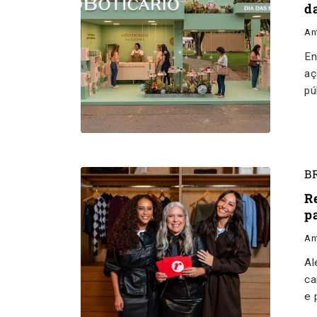
d
An
En
aç
pú
B
R
p
An
Al
ca
e 