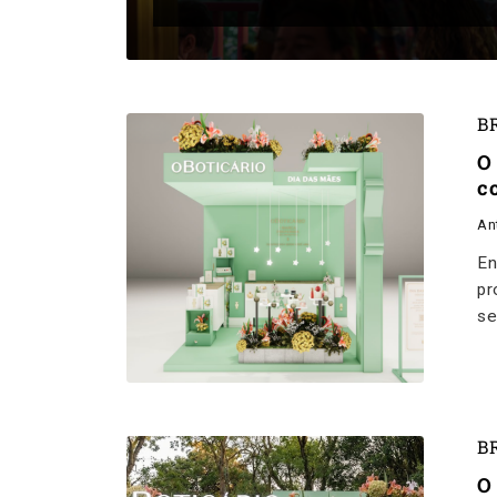
B
O
co
An
En
pr
se
B
O 