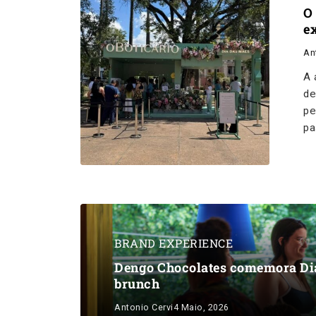
O
e
An
A 
de
pe
pa
BRAND EXPERIENCE
Dengo Chocolates comemora Dia
brunch
Antonio Cervi
4 Maio, 2026