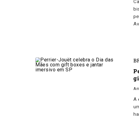
Ca
bi
pe
Av
B
P
g
An
A 
um
ha