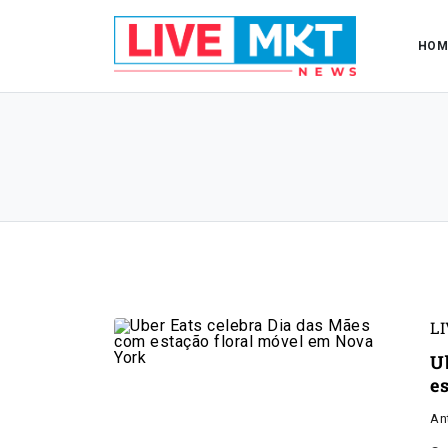
HOM
L
U
e
An