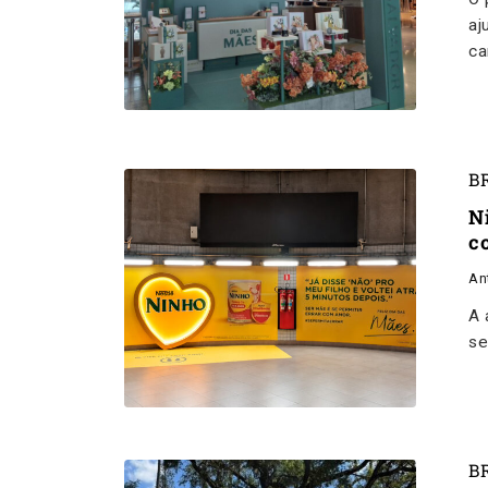
aj
ca
B
N
c
An
A 
se
B