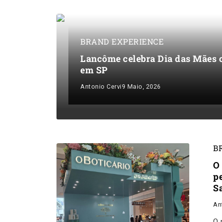
BRAND EXPERIENCE
Lancôme celebra Dia das Mães c
em SP
Antonio Cervi
9 Maio, 2026
B
O
p
S
An
O 