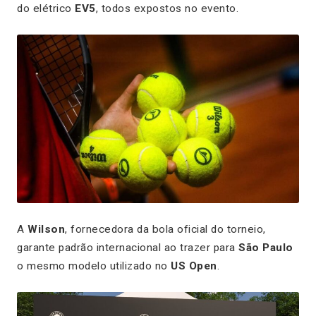
do elétrico
EV5
, todos expostos no evento.
A
Wilson
, fornecedora da bola oficial do torneio,
garante padrão internacional ao trazer para
São Paulo
o mesmo modelo utilizado no
US Open
.