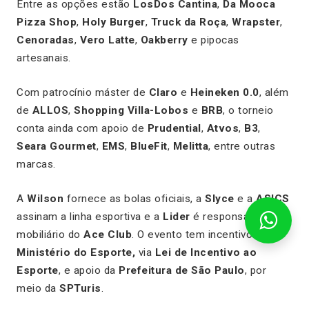
Entre as opções estão
LosDos Cantina
,
Da Mooca
Pizza Shop
,
Holy Burger
,
Truck da Roça
,
Wrapster
,
Cenoradas
,
Vero Latte
,
Oakberry
e pipocas
artesanais.
Com patrocínio máster de
Claro
e
Heineken 0.0
, além
de
ALLOS
,
Shopping Villa-Lobos
e
BRB
, o torneio
conta ainda com apoio de
Prudential
,
Atvos
,
B3
,
Seara Gourmet
,
EMS
,
BlueFit
,
Melitta
, entre outras
marcas.
A
Wilson
fornece as bolas oficiais, a
Slyce
e a
ASICS
assinam a linha esportiva e a
Lider
é responsável pelo
mobiliário do
Ace Club
. O evento tem incentivo do
Ministério do Esporte,
via
Lei de Incentivo ao
Esporte
, e apoio da
Prefeitura de São Paulo
, por
meio da
SPTuris
.