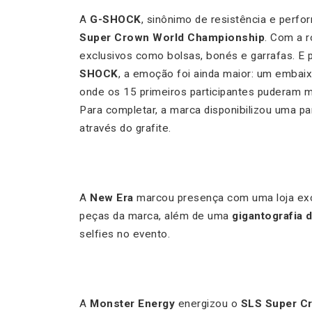
A
G-SHOCK
, sinônimo de resistência e perfo
Super Crown World Championship
. Com a r
exclusivos como bolsas, bonés e garrafas. E
SHOCK
, a emoção foi ainda maior: um embai
onde os 15 primeiros participantes puderam m
Para completar, a marca disponibilizou uma p
através do grafite.
A
New Era
marcou presença com uma loja excl
peças da marca, além de uma
gigantografia 
selfies no evento.
A
Monster Energy
energizou o
SLS Super C