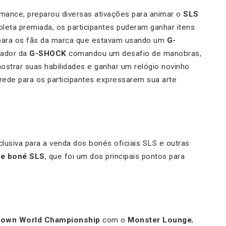
rmance, preparou diversas ativações para animar o
SLS
oleta premiada, os participantes puderam ganhar itens
 para os fãs da marca que estavam usando um
G-
xador da
G-SHOCK
comandou um desafio de manobras,
ostrar suas habilidades e ganhar um relógio novinho.
arede para os participantes expressarem sua arte
usiva para a venda dos bonés oficiais SLS e outras
de boné SLS
, que foi um dos principais pontos para
rown World Championship
com o
Monster Lounge
,