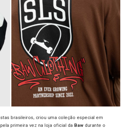
istas brasileiros, criou uma coleção especial em
pela primeira vez na loja oficial da
Baw
durante o