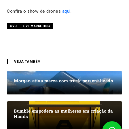
Confira o show de drones
aqui
.
CVC
LIVE MARKETING
VEJA TAMBÉM
Morgan ativa marca com truck personalizado
Bumble empodera as mulheres em criação da
Hands