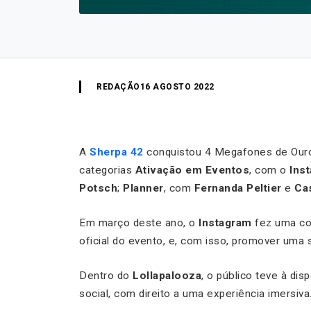
REDAÇÃO
16 AGOSTO 2022
A
Sherpa 42
conquistou 4 Megafones de Our
categorias
Ativação em Eventos
, com o
Ins
Potsch
;
Planner
, com
Fernanda Peltier
e
Ca
Em março deste ano, o
Instagram
fez uma co
oficial do evento, e, com isso, promover uma 
Dentro do
Lollapalooza
, o público teve à di
social, com direito a uma experiência imersiva