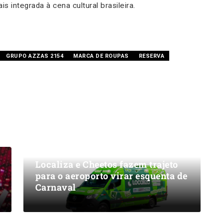
integrada à cena cultural brasileira.
GRUPO AZZAS 2154
MARCA DE ROUPAS
RESERVA
Localiza e Cheetos fazem trajeto
para o aeroporto virar esquenta de
Carnaval