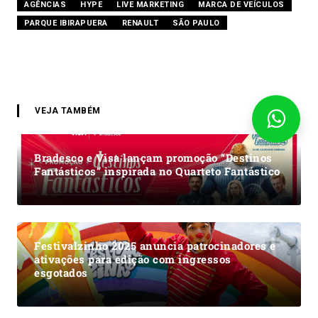
AGÊNCIAS
HYPE
LIVE MARKETING
MARCA DE VEÍCULOS
PARQUE IBIRAPUERA
RENAULT
SÃO PAULO
VEJA TAMBÉM
Bradesco e Visa lançam promoção “Destinos
Fantásticos” inspirada no Quarteto Fantástico
Festivalzinho 2025 anuncia patrocinadores e
ativações para edição com ingressos
esgotados