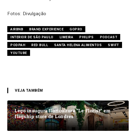
Fotos: Divulgação
AIRBNB
BRAND EXPERIENCE
GOPRO
INTERIOR DE SÃO PAULO
LIMEIRA
PHILIPS
PODCAST
PODPAH
RED BULL
SANTA HELENA ALIMENTOS
SWIFT
YOUTUBE
VEJA TAMBÉM
Lego inaugura floricultura “Le Florist” em
flagship store de Londres