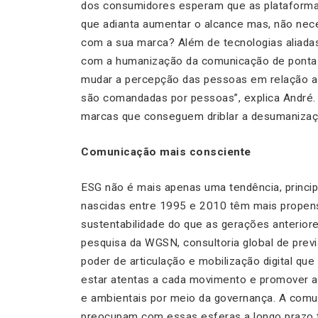
dos consumidores esperam que as plataform
que adianta aumentar o alcance mas, não ne
com a sua marca? Além de tecnologias aliada
com a humanização da comunicação de pont
mudar a percepção das pessoas em relação a 
são comandadas por pessoas”, explica André.
marcas que conseguem driblar a desumanizaç
Comunicação mais consciente
ESG não é mais apenas uma tendência, princi
nascidas entre 1995 e 2010 têm mais propen
sustentabilidade do que as gerações anterior
pesquisa da WGSN, consultoria global de pre
poder de articulação e mobilização digital qu
estar atentas a cada movimento e promover a
e ambientais por meio da governança. A comu
preocupam com essas esferas a longo prazo t