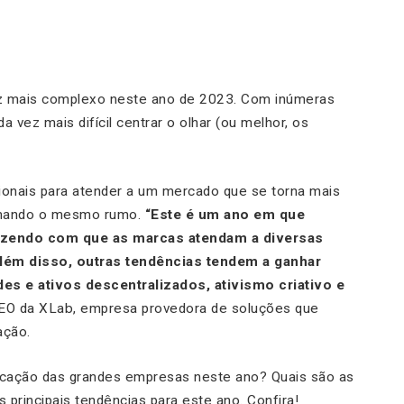
z mais complexo neste ano de 2023. Com inúmeras
 vez mais difícil centrar o olhar (ou melhor, os
onais para atender a um mercado que se torna mais
tomando o mesmo rumo.
“Este é um ano em que
azendo com que as marcas atendam a diversas
ém disso, outras tendências tendem a ganhar
des e ativos descentralizados, ativismo criativo e
CEO da XLab, empresa provedora de soluções que
ação.
icação das grandes empresas neste ano? Quais são as
 principais tendências para este ano. Confira!