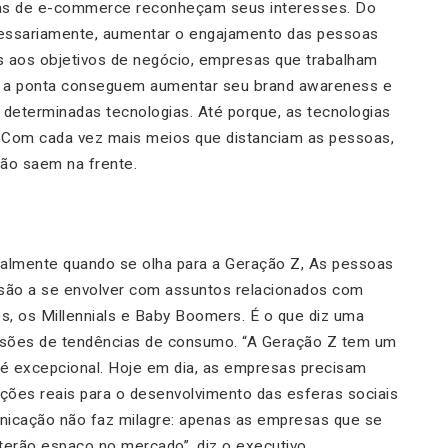
as de e-commerce reconheçam seus interesses. Do
cessariamente, aumentar o engajamento das pessoas
s aos objetivos de negócio, empresas que trabalham
a a ponta conseguem aumentar seu
brand awareness
e
determinadas tecnologias. Até porque, as tecnologias
 Com cada vez mais meios que distanciam as pessoas,
ão saem na frente.
palmente quando se olha para a Geração Z, As pessoas
são a se envolver com assuntos relacionados com
es, os Millennials e Baby Boomers. É o que diz uma
visões de tendências de consumo. “A Geração Z tem um
e é excepcional. Hoje em dia, as empresas precisam
ções reais para o desenvolvimento das esferas sociais
nicação não faz milagre: apenas as empresas que se
erão espaço no mercado”, diz o executivo.