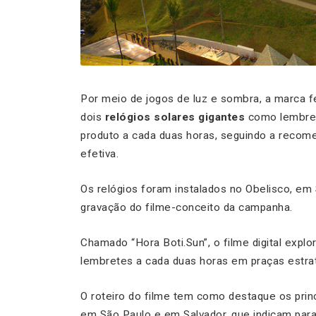
Por meio de jogos de luz e sombra, a marca 
dois
relógios solares gigantes
como lembrete
produto a cada duas horas, seguindo a recom
efetiva.
Os relógios foram instalados no Obelisco, em 
gravação do filme-conceito da campanha.
Chamado “Hora Boti.Sun”, o filme digital explo
lembretes a cada duas horas em praças estra
O roteiro do filme tem como destaque os princ
em São Paulo e em Salvador, que indicam par