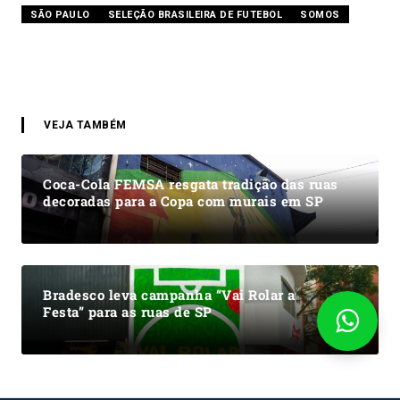
SÃO PAULO
SELEÇÃO BRASILEIRA DE FUTEBOL
SOMOS
VEJA TAMBÉM
Coca-Cola FEMSA resgata tradição das ruas
decoradas para a Copa com murais em SP
Bradesco leva campanha “Vai Rolar a
Festa” para as ruas de SP