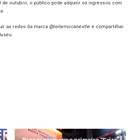
0 de outubro, o público pode adquirir os ingressos com
a.
uir as redes da marca @leitemocanestle e compartilhar
Museu.
Renner promove a primeira “Feira