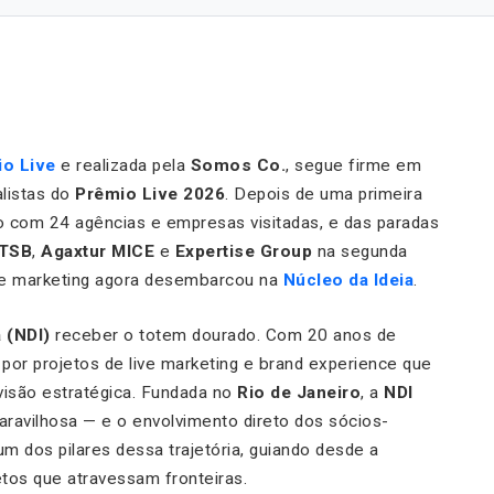
o Live
e realizada pela
Somos Co.
, segue firme em
alistas do
Prêmio Live 2026
. Depois de uma primeira
o com 24 agências e empresas visitadas, e das paradas
TSB
,
Agaxtur MICE
e
Expertise Group
na segunda
live marketing agora desembarcou na
Núcleo da Ideia
.
 (NDI)
receber o totem dourado. Com 20 anos de
por projetos de live marketing e brand experience que
 visão estratégica. Fundada no
Rio de Janeiro
, a
NDI
aravilhosa — e o envolvimento direto dos sócios-
 um dos pilares dessa trajetória, guiando desde a
tos que atravessam fronteiras.