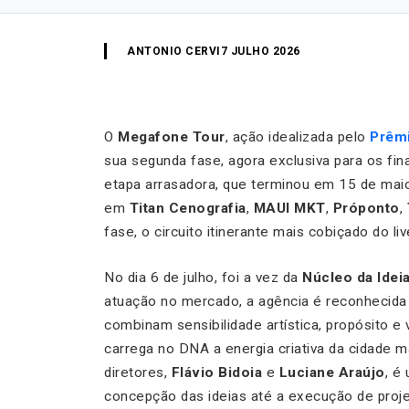
ANTONIO CERVI
7 JULHO 2026
O
Megafone Tour
, ação idealizada pelo
Prêmi
sua segunda fase, agora exclusiva para os fin
etapa arrasadora, que terminou em 15 de mai
em
Titan Cenografia
,
MAUI MKT
,
Próponto
,
fase, o circuito itinerante mais cobiçado do 
No dia 6 de julho, foi a vez da
Núcleo da Ideia
atuação no mercado, a agência é reconhecida 
combinam sensibilidade artística, propósito e
carrega no DNA a energia criativa da cidade m
diretores,
Flávio Bidoia
e
Luciane Araújo
, é
concepção das ideias até a execução de proje