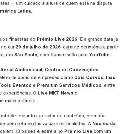
lates — um cuidado à altura de quem está na disputa
mérica Latina
.
los finalistas do
Prêmio Live 2026
. E a grande data já
 no dia
29 de julho de 2026
, durante cerimônia a partir
as
, em
São Paulo
, com transmissão pelo
YouTube
.
Aerial Audiovisual
,
Centro de Convenções
 além de apoio de empresas como
Dois Corvos
,
Inac
Tools Eventos
e
Premium Serviços Médicos
, entre
e experiências. O
Live MKT News
e
mídia partners.
ponto de encontro, gerador de conteúdo, memória
sse com rota exclusiva para os finalistas. A
Núcleo da
nça em 13 países e estreia no
Prêmio Live
com um