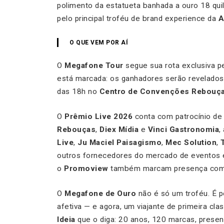
polimento da estatueta banhada a ouro 18 qui
pelo principal troféu de brand experience da
A
O QUE VEM POR AÍ
O
Megafone Tour
segue sua rota exclusiva pe
está marcada: os ganhadores serão revelados
das 18h no
Centro de Convenções Rebouç
O
Prêmio Live 2026
conta com patrocínio de
Rebouças
,
Diex Mídia
e
Vinci Gastronomia
,
Live
,
Ju Maciel Paisagismo
,
Mec Solution
,
outros fornecedores do mercado de eventos 
o
Promoview
também marcam presença como 
O
Megafone de Ouro
não é só um troféu. É 
afetiva — e agora, um viajante de primeira cla
Ideia
que o diga: 20 anos, 120 marcas, prese