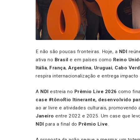
E não são poucas fronteiras. Hoje, a
NDI
reúne
ativa no
Brasil
e em países como
Reino Unid
Itália
,
França
,
Argentina
,
Uruguai
,
Cabo Verd
respira internacionalização e entrega impacto
A
NDI
estreia no
Prêmio Live 2026
como fina
case #tônoRio Itinerante, desenvolvido par
ao ar livre e atividades culturais, promovend
Janeiro
entre 2022 e 2025. Um case que levou
NDI
para a final do
Prêmio Live
.
A proposta da ação segue a mesma: um totem