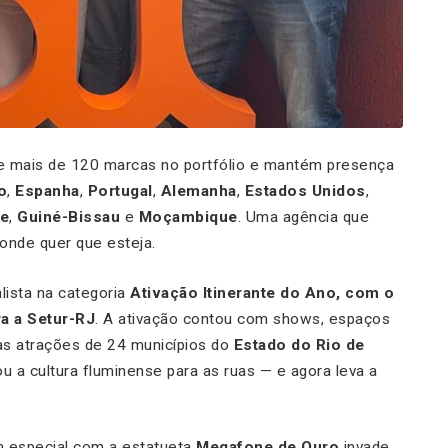
 mais de 120 marcas no portfólio e mantém presença
o
,
Espanha
,
Portugal
,
Alemanha
,
Estados Unidos
,
e
,
Guiné-Bissau
e
Moçambique
. Uma agência que
 onde quer que esteja.
lista na categoria
Ativação Itinerante do Ano, com o
a a Setur-RJ
. A ativação contou com shows, espaços
o as atrações de 24 municípios do
Estado do Rio de
 a cultura fluminense para as ruas — e agora leva a
 especial com a estatueta
Megafone de Ouro
invade