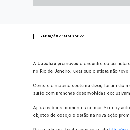
REDAÇÃO
27 MAIO 2022
A
Localiza
promoveu o encontro do surfista
no Rio de Janeiro, lugar que o atleta não teve
Como ele mesmo costuma dizer, foi um dia mu
surfe com pranchas desenvolvidas exclusivame
Após os bons momentos no mar, Scooby autog
objetos de desejo e estão na nova ação promo
Para participar, basta acessar o site
http://va