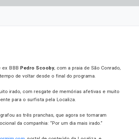
 e ex BBB
Pedro Scooby
, com a praia de São Conrado,
 tempo de voltar desde o final do programa.
ito irado, com resgate de memórias afetivas e muito
nte para o surfista pela Localiza.
rafou as três pranchas, que agora se tornaram
cional da companhia: “Por um dia mais irado.”
ipormim.com
, portal de conteúdo da Localiza, e