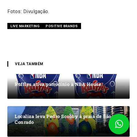
Fotos: Divulgação.
LIVE MARKETING
POSITIVE BRANDS
VEJA TAMBÉM
Ruffles ativa patrocínio à NBA House
Localiza leva Pedro Scooby à praia de São
Conrado