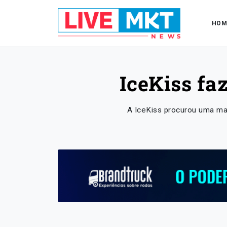
HOM
IceKiss fa
A IceKiss procurou uma man