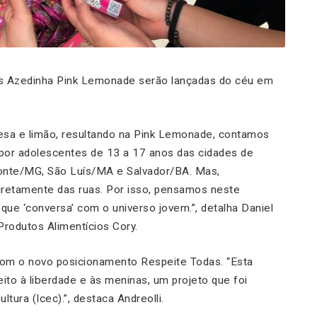
ss Azedinha Pink Lemonade serão lançadas do céu em
sa e limão, resultando na Pink Lemonade, contamos
or adolescentes de 13 a 17 anos das cidades de
onte/MG, São Luís/MA e Salvador/BA. Mas,
iretamente das ruas. Por isso, pensamos neste
que ‘conversa’ com o universo jovem.”, detalha Daniel
 Produtos Alimentícios Cory.
com o novo posicionamento Respeite Todas. “Esta
to à liberdade e às meninas, um projeto que foi
ltura (Icec).”, destaca Andreolli.