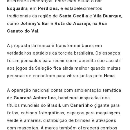
diferentes endereços. Entre eles estão o bar
Esquadra
, em
Perdizes
, e estabelecimentos
tradicionais da região de
Santa Cecília
e
Vila Buarque
,
como
Johnny’s Bar
e
Rota do Acarajé
, na
Rua
Canuto do Val
.
A proposta da marca é transformar bares em
verdadeiros estádios da torcida brasileira. Os espaços
foram pensados para reunir quem acredita que assistir
aos jogos da Seleção fica ainda melhor quando muitas
pessoas se encontram para vibrar juntas pelo
Hexa
.
A operação nacional conta com ambientação temática
de
Guaraná Antarctica
, bandeiras inspiradas nos
títulos mundiais do
Brasil
, um
Canarinho
gigante para
fotos, cabines fotográficas, espaços para maquiagem
verde e amarela, distribuição de brindes e ativações
com mascotes. A marca também oferecerá combos