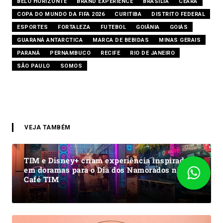
BELO HORIZONTE
BRAND EXPERIENCE
BRASÍLIA
CEARÁ
COPA DO MUNDO DA FIFA 2026
CURITIBA
DISTRITO FEDERAL
ESPORTES
FORTALEZA
FUTEBOL
GOIÂNIA
GOIÁS
GUARANÁ ANTARCTICA
MARCA DE BEBIDAS
MINAS GERAIS
PARANÁ
PERNAMBUCO
RECIFE
RIO DE JANEIRO
SÃO PAULO
SOMOS
VEJA TAMBÉM
TIM e Disney+ criam experiência inspirada
em doramas para o Dia dos Namorados no
Café TIM